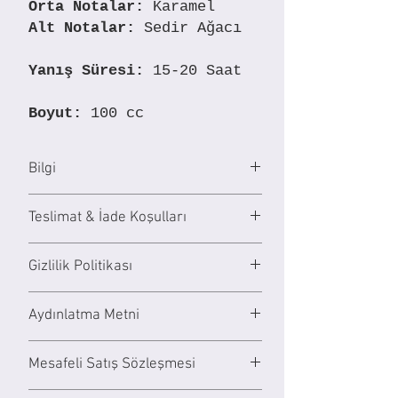
Orta Notalar:
Karamel
Alt Notalar:
Sedir Ağacı
Yanış Süresi:
15-20 Saat
Boyut:
100 cc
Bilgi
Mindre mum serisi %100 doğal soya
Teslimat & İade Koşulları
wax ve özenle seçilmiş vegan &
doğaya saygılı içerikler ile hazırlanıyor.
Teslimat & İade Koşullarımızı
Gizlilik Politikası
incelemek için
tıklayın
.
Mindre Artist Series Limoges
Gizlilik Politikamızı incelemek için
Porselen mum kapları tek tek elde
Aydınlatma Metni
tıklayın
.
üretiliyor ve gıdaya uygun sırlar
Aydınlatma Metnimizi incelemek için
kullanılıyor. Mumunuz bittikten sonra
Mesafeli Satış Sözleşmesi
tıklayın.
porselen kabı temizleyerek
kullanmaya devam edebilirsiniz.