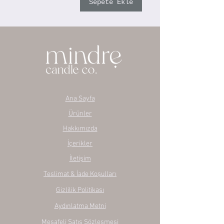
Sepete Ekle
Ana Sayfa
Ürünler
Hakkımızda
İçerikler
İletişim
Teslimat & İade Koşulları
Gizlilik Politikası
Aydınlatma Metni
Mesafeli Satış Sözleşmesi