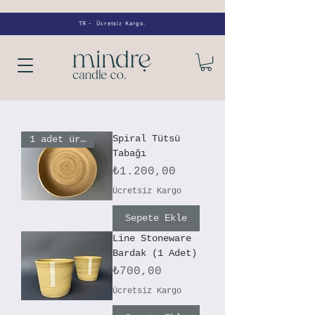
TR - Ücretsiz Kargo.
Spiral Tütsü
1 adet üretildi!
Tabağı
Fiyat
₺1.200,00
Ücretsiz Kargo
Sepete Ekle
Line Stoneware
Bardak (1 Adet)
Fiyat
₺700,00
Ücretsiz Kargo