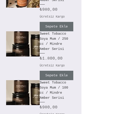
Amber Serisi
Fiyat
₺980,00
Ücretsiz Kargo
Sepete Ekle
Sweet Tobacco
Soya Mum / 250
cc / Mindre
Amber Serisi
Fiyat
₺1.800,00
Ücretsiz Kargo
Sepete Ekle
Sweet Tobacco
Soya Mum / 100
cc / Mindre
Amber Serisi
Fiyat
₺980,00