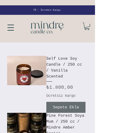
TR - Ücretsiz Kargo.
Self Love Soy
Candle / 250 cc
/ Vanilla
Scented
Fiyat
₺1.800,00
Ücretsiz Kargo
Sepete Ekle
Pine Forest Soya
Mum / 250 cc /
Mindre Amber