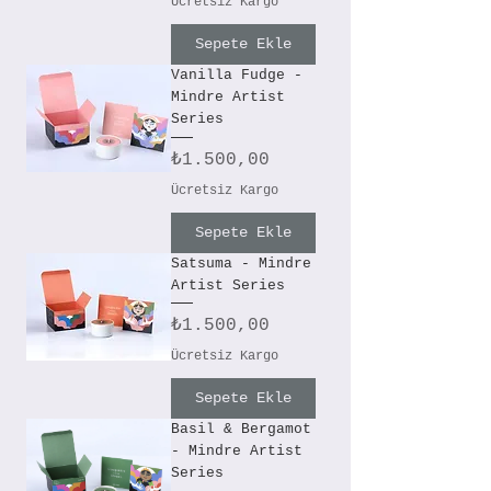
Ücretsiz Kargo
Sepete Ekle
Vanilla Fudge -
Mindre Artist
Series
Fiyat
₺1.500,00
Ücretsiz Kargo
Sepete Ekle
Satsuma - Mindre
Artist Series
Fiyat
₺1.500,00
Ücretsiz Kargo
Sepete Ekle
Basil & Bergamot
- Mindre Artist
Series