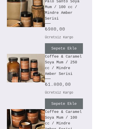
Palo Santo Soya
Mum / 100 cc /
Mindre Amber
Serisi
Fiyat
₺980,00
Ücretsiz Kargo
Sepete Ekle
Coffee & Caramel
Soya Mum / 250
cc / Mindre
Amber Serisi
Fiyat
₺1.800,00
Ücretsiz Kargo
Sepete Ekle
Coffee & Caramel
Soya Mum / 100
cc / Mindre