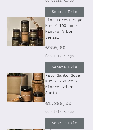
Ücretsiz Kargo
Sepete Ekle
Pine Forest Soya
Mum / 100 cc /
Mindre Amber
Serisi
Fiyat
₺980,00
Ücretsiz Kargo
Sepete Ekle
Palo Santo Soya
Mum / 250 cc /
Mindre Amber
Serisi
Fiyat
₺1.800,00
Ücretsiz Kargo
Sepete Ekle