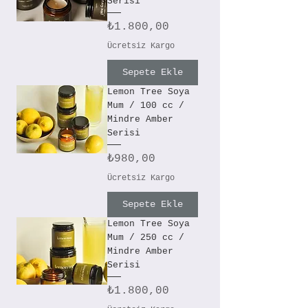
Serisi
Fiyat
₺1.800,00
Ücretsiz Kargo
Sepete Ekle
Lemon Tree Soya
Mum / 100 cc /
Mindre Amber
Serisi
Fiyat
₺980,00
Ücretsiz Kargo
Sepete Ekle
Lemon Tree Soya
Mum / 250 cc /
Mindre Amber
Serisi
Fiyat
₺1.800,00